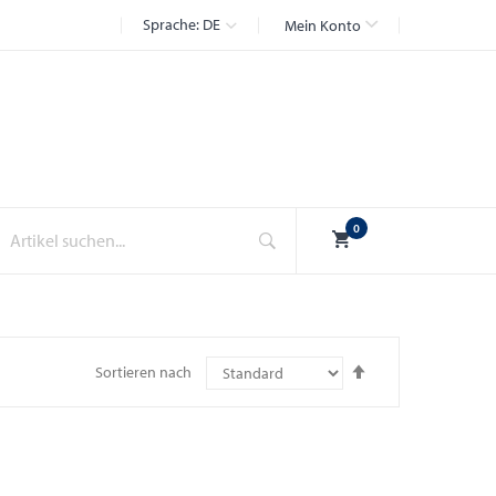
Sprache:
DE
Mein Konto
Suche
0
In
Sortieren nach
absteigender
Reihenfolge