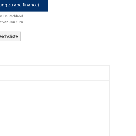
ung zu abc-finance)
us Deutschland
t von 500 Euro
eichsliste