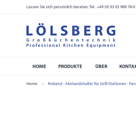
Lassen Sie sich persönlich beraten, Tel. +49 (0) 93 05 989 78-0
HOME
PRODUKTE
ÜBER
KONTA
Home
Roband - Abstandshalter für Grill-Stationen - Pa
Skip
to
the
end
of
the