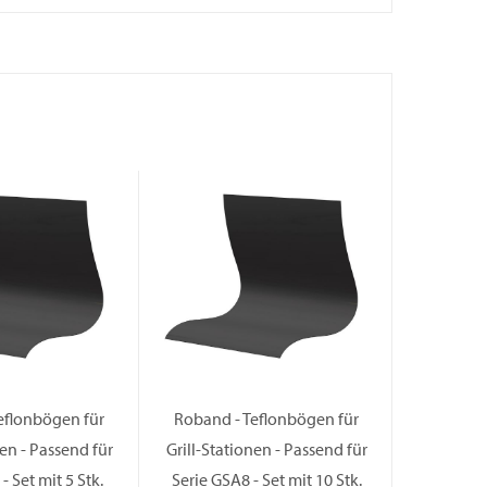
eflonbögen für
Roband - Teflonbögen für
Roband -
nen - Passend für
Grill-Stationen - Passend für
für Grill
- Set mit 5 Stk.
Serie GSA8 - Set mit 10 Stk.
fü