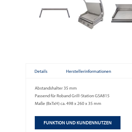
Skip
to
the
beginning
of
Details
Herstellerinformationen
the
images
Abstandshalter 35 mm
gallery
Passend für Roband Grill-Station GSA815
Maße (BxTxH) ca. 498 x 260 x 35 mm
FUNKTION UND KUNDENNUTZEN