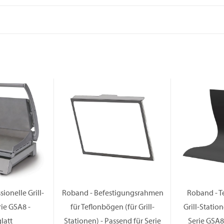
ionelle Grill-
Roband - Befestigungsrahmen
Roband - T
rie GSA8 -
für Teflonbögen (für Grill-
Grill-Statio
glatt
Stationen) - Passend für Serie
Serie GSA8 