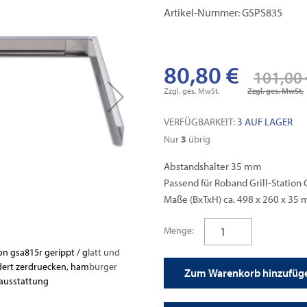
Artikel-Nummer: GSPS835
80,80 €
101,00 
Zzgl. ges. MwSt.
Zzgl. ges. MwSt.
VERFÜGBARKEIT:
3 AUF LAGER
Nur
3
übrig
Abstandshalter 35 mm
Passend für Roband Grill-Station
Maße (BxTxH) ca. 498 x 260 x 35
Menge:
ion gsa815r gerippt / glatt und
roband zubehoer grillstation gsps835
ndert zerdruecken, hamburger
und gsa8r, ebene auflage der oberen
Zum Warenkorb hinzufüg
 ausstattung
pflegeleichtem edelstah