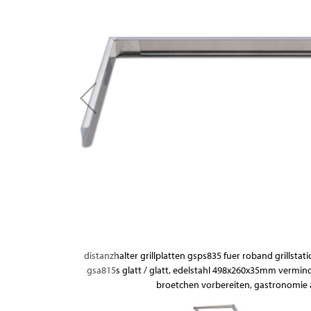
images
gallery
oelsberg
distanzhalter grillplatten gsps835 fuer roband grillstat
ter gerippt
gsa815s glatt / glatt, edelstahl 498x260x35mm vermi
broetchen vorbereiten, gastronomie