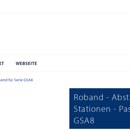
KT
WEBSEITE
ssend für Serie GSA8
Roband - Absta
Stationen - Pa
GSA8